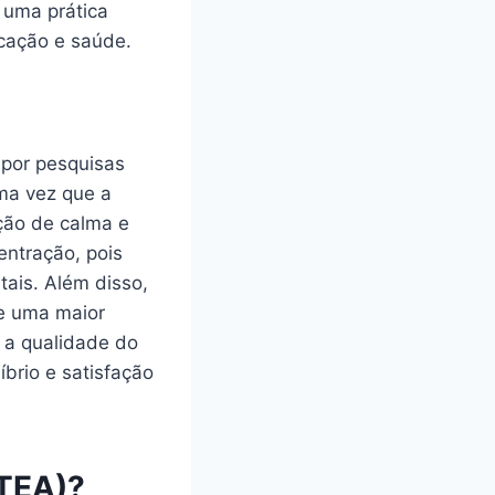
 uma prática
ucação e saúde.
 por pesquisas
uma vez que a
ção de calma e
entração, pois
tais. Além disso,
ve uma maior
 a qualidade do
brio e satisfação
(TEA)?