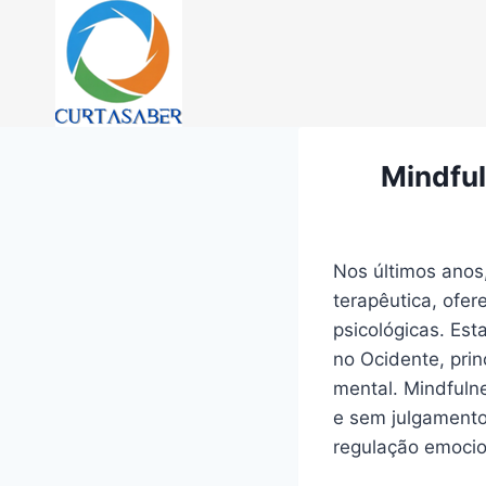
Pular
para
o
Conteúdo
Mindful
Nos últimos anos
terapêutica, ofe
psicológicas. Est
no Ocidente, pri
mental. Mindfuln
e sem julgamento
regulação emocio