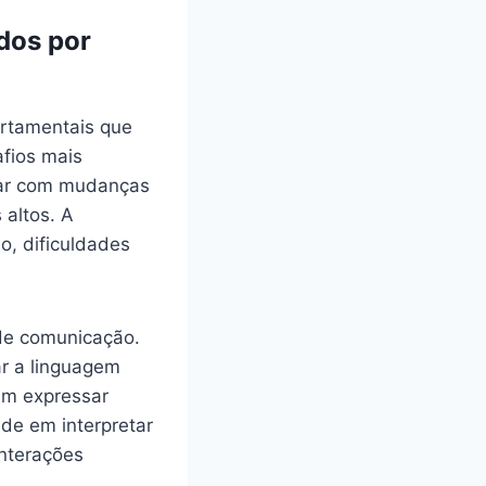
dos por
rtamentais que
fios mais
dar com mudanças
 altos. A
o, dificuldades
 de comunicação.
ar a linguagem
 em expressar
de em interpretar
interações