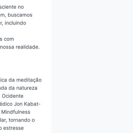
sciente no
gem, buscamos
, incluindo
as com
 nossa realidade.
tica da meditação
nda da natureza
o Ocidente
médico Jon Kabat-
 Mindfulness
lar, tornando o
o estresse