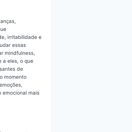
ianças,
que
 irritabilidade e
judar essas
ar mindfulness,
 a eles, o que
ssantes de
 ao momento
 emoções,
o emocional mais