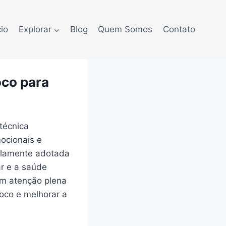
cio
Explorar
Blog
Quem Somos
Contato
oco para
técnica
ocionais e
mplamente adotada
r e a saúde
om atenção plena
foco e melhorar a