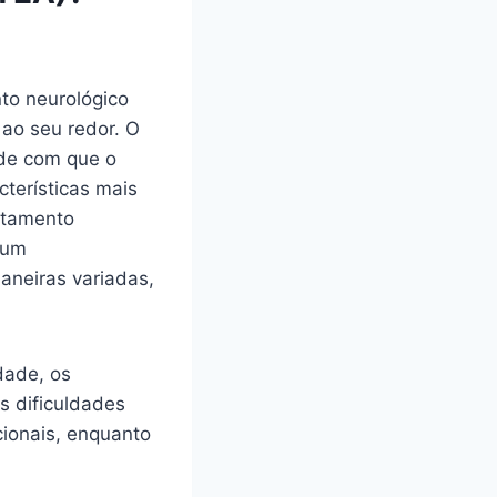
to neurológico
ao seu redor. O
ade com que o
terísticas mais
rtamento
 um
aneiras variadas,
dade, os
s dificuldades
cionais, enquanto