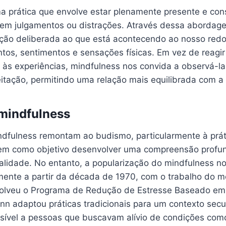
a prática que envolve estar plenamente presente e con
sem julgamentos ou distrações. Através dessa aborda
nção deliberada ao que está acontecendo ao nosso redor
os, sentimentos e sensações físicas. Em vez de reagir
às experiências, mindfulness nos convida a observá-l
eitação, permitindo uma relação mais equilibrada com a
 mindfulness
ndfulness remontam ao budismo, particularmente à prá
tem como objetivo desenvolver uma compreensão profu
alidade. No entanto, a popularização do mindfulness n
lmente a partir da década de 1970, com o trabalho do 
volveu o Programa de Redução de Estresse Baseado em
nn adaptou práticas tradicionais para um contexto secu
sível a pessoas que buscavam alívio de condições com