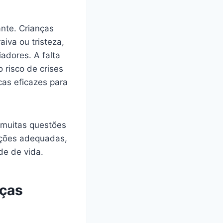
nte. Crianças
iva ou tristeza,
adores. A falta
 risco de crises
cas eficazes para
 muitas questões
enções adequadas,
de de vida.
nças