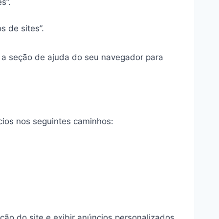
es”.
s de sites”.
e a seção de ajuda do seu navegador para
cios nos seguintes caminhos:
ação do site e exibir anúncios personalizados.