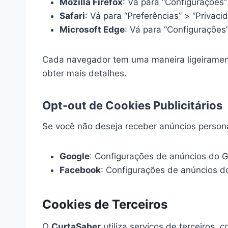
Mozilla Firefox
: Vá para “Configurações”
Safari
: Vá para “Preferências” > “Privac
Microsoft Edge
: Vá para “Configurações”
Cada navegador tem uma maneira ligeiramente
obter mais detalhes.
Opt-out de Cookies Publicitários
Se você não deseja receber anúncios persona
Google
: Configurações de anúncios do 
Facebook
: Configurações de anúncios 
Cookies de Terceiros
O
CurtaSaber
utiliza serviços de terceiros, 