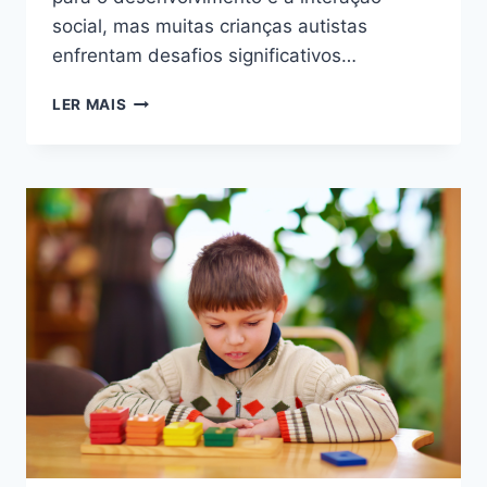
social, mas muitas crianças autistas
enfrentam desafios significativos…
COMUNICAÇÃO
LER MAIS
ALTERNATIVA
NO
AUTISMO:
COMO
IMPLEMENTAR
O
MÉTODO
PECS
EM
CASA
E
NA
ESCOLA