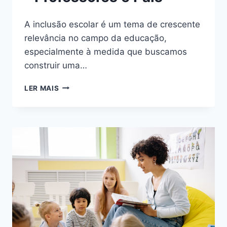
A inclusão escolar é um tema de crescente
relevância no campo da educação,
especialmente à medida que buscamos
construir uma…
ESTRATÉGIAS
LER MAIS
DE
INCLUSÃO
ESCOLAR
PARA
CRIANÇAS
AUTISTAS:
DICAS
PARA
PROFESSORES
E
PAIS