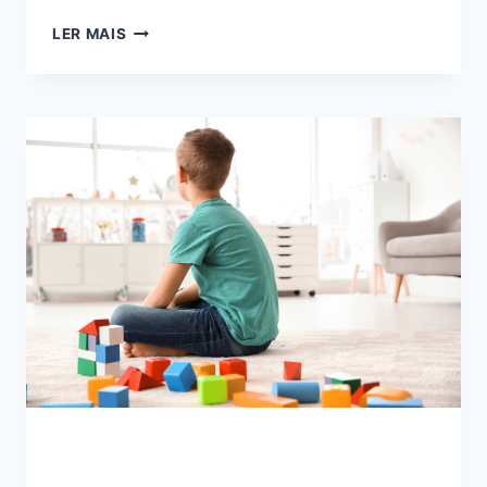
COMO
LER MAIS
PROMOVER
O
BEM-
ESTAR
EMOCIONAL
DE
CRIANÇAS
AUTISTAS
NO
AMBIENTE
ESCOLAR