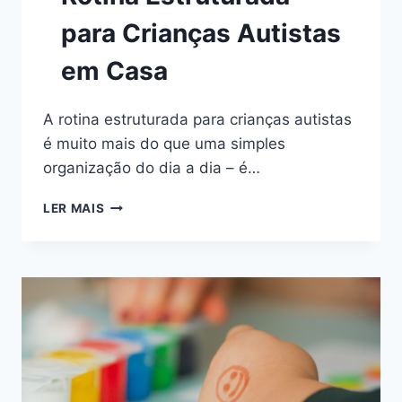
para Crianças Autistas
em Casa
A rotina estruturada para crianças autistas
é muito mais do que uma simples
organização do dia a dia – é…
GUIA
LER MAIS
PRÁTICO
PARA
PAIS:
COMO
CRIAR
UMA
ROTINA
ESTRUTURADA
PARA
CRIANÇAS