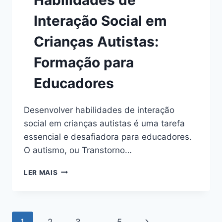
Interação Social em
Crianças Autistas:
Formação para
Educadores
Desenvolver habilidades de interação
social em crianças autistas é uma tarefa
essencial e desafiadora para educadores.
O autismo, ou Transtorno…
COMO
LER MAIS
DESENVOLVER
HABILIDADES
DE
INTERAÇÃO
Navegação
Página
SOCIAL