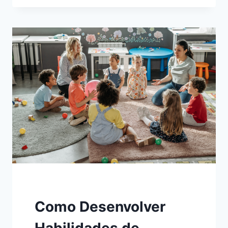
DE
RESOLUÇÃO
DE
PROBLEMAS
EM
CRIANÇAS
COM
AUTISMO
Como Desenvolver
Habilidades de