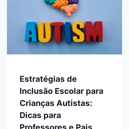
AUTISTAS:
ESTRATÉGIAS
PARA
REDUZIR
A
ANSIEDADE
E
MELHORAR
O
COMPORTAMENTO
Estratégias de
Inclusão Escolar para
Crianças Autistas:
Dicas para
Professores e Pais