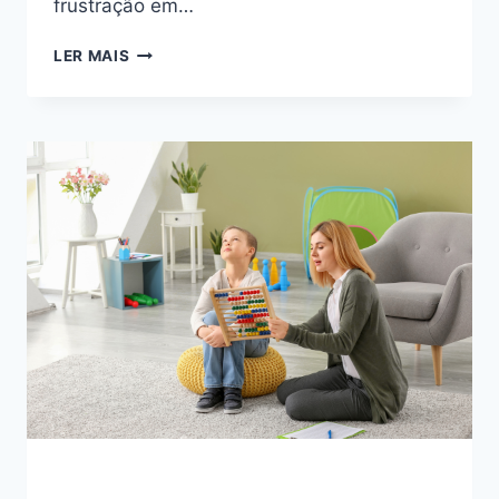
frustração em…
COMO
LER MAIS
LIDAR
COM
COMPORTAMENTOS
DESAFIADORES
NO
AUTISMO:
ESTRATÉGIAS
BASEADAS
EM
EVIDÊNCIAS
PARA
PAIS
E
EDUCADORES