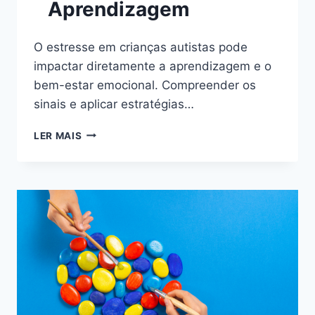
Aprendizagem
O estresse em crianças autistas pode
impactar diretamente a aprendizagem e o
bem-estar emocional. Compreender os
sinais e aplicar estratégias…
ESTRATÉGIAS
LER MAIS
PARA
REDUZIR
O
ESTRESSE
EM
CRIANÇAS
AUTISTAS
DURANTE
O
PROCESSO
DE
APRENDIZAGEM