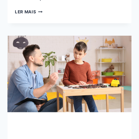
COMO
LER MAIS
IMPLEMENTAR
ROTINAS
DIÁRIAS
ESTRUTURADAS
PARA
CRIANÇAS
AUTISTAS
EM
CASA
E
NA
ESCOLA