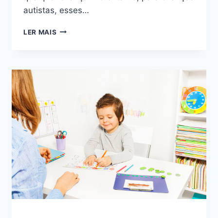
autistas, esses…
FERRAMENTAS
LER MAIS
VISUAIS
PARA
O
AUTISMO:
COMO
CRIAR
MATERIAIS
DIDÁTICOS
QUE
FACILITAM
A
COMUNICAÇÃO
E
O
APRENDIZADO