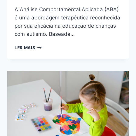
A Análise Comportamental Aplicada (ABA)
é uma abordagem terapêutica reconhecida
por sua eficácia na educação de crianças
com autismo. Baseada…
ABA
LER MAIS
(ANÁLISE
COMPORTAMENTAL
APLICADA):
COMO
IMPLEMENTAR
EM
CASA
E
NA
ESCOLA