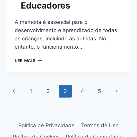
Educadores
A memória é essencial para o
desenvolvimento e aprendizado de todas
as crianças, incluindo as autistas. No
entanto, o funcionamento…
ESTRATÉGIAS
LER MAIS
PARA
FORTALECER
A
MEMÓRIA
Navegação
Página
Página
1
2
3
4
5
EM
CRIANÇAS
da
Anterior
Seguinte
AUTISTAS:
DICAS
Página
PARA
PAIS
Política de Privacidade
Termos de Uso
E
EDUCADORES
Política de Cookies
Política de Comentários