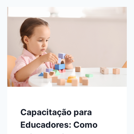
MÉTODO
TEACCH
NO
ENSINO
DE
CRIANÇAS
AUTISTAS
EM
SALA
DE
AULA
Capacitação para
Educadores: Como