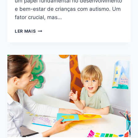
um papel fundamental no desenvolvimento
e bem-estar de crianças com autismo. Um
fator crucial, mas…
COMO
LER MAIS
A
ILUMINAÇÃO
E
O
SOM
AFETAM
O
AMBIENTE
DE
APRENDIZAGEM
DE
CRIANÇAS
COM
AUTISMO