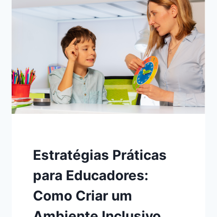
SOBRE
AUTISMO:
CURSOS
E
RECURSOS
ESSENCIAIS
PARA
A
INCLUSÃO
Estratégias Práticas
para Educadores:
Como Criar um
Ambiente Inclusivo