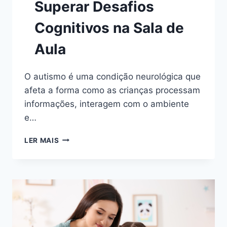
Superar Desafios
Cognitivos na Sala de
Aula
O autismo é uma condição neurológica que
afeta a forma como as crianças processam
informações, interagem com o ambiente
e…
COMO
LER MAIS
O
AUTISMO
INFLUENCIA
O
APRENDIZADO:
ESTRATÉGIAS
PARA
SUPERAR